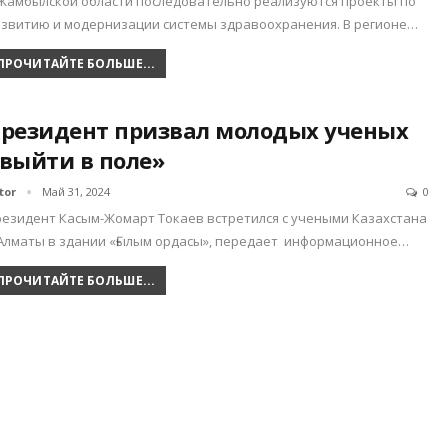
Жамбылской области последовательно реализуются проекты по
звитию и модернизации системы здравоохранения. В регионе…
ПРОЧИТАЙТЕ БОЛЬШЕ...
резидент призвал молодых ученых
выйти в поле»
tor
Май 31, 2024
0
езидент Касым-Жомарт Токаев встретился с учеными Казахстана
Алматы в здании «Ғылым ордасы», передает информационное…
ПРОЧИТАЙТЕ БОЛЬШЕ...