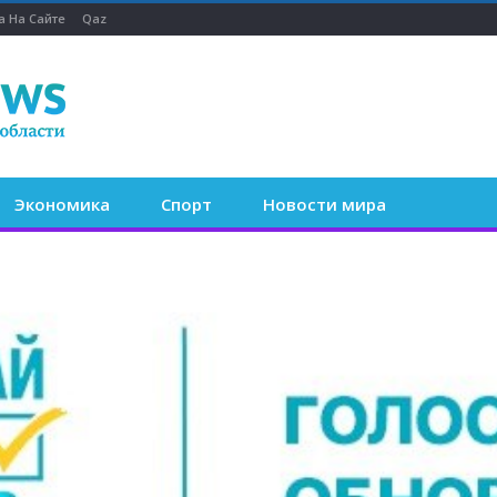
а На Сайте
Qaz
Экономика
Спорт
Новости мира