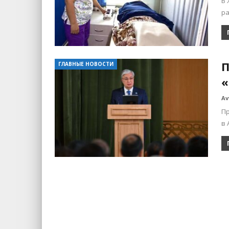
В 
ра
П
ГЛАВНЫЕ НОВОСТИ
«
Av
Пр
в 