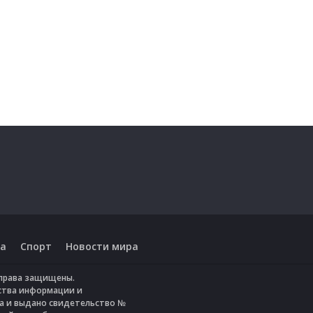
а
Спорт
Новости мира
е права защищены.
ства информации и
да и выдано свидетельство №