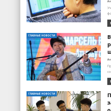
Av
Уч
фо
В
ГЛАВНЫЕ НОВОСТИ
р
ш
Av
П
с
П
ГЛАВНЫЕ НОВОСТИ
з
о