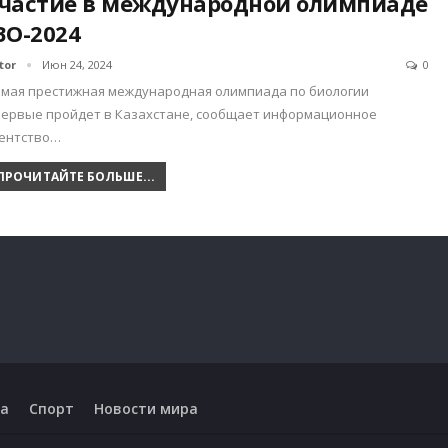
частие в международной олимпиаде
BO-2024
tor
Июн 24, 2024
0
мая престижная международная олимпиада по биологии
ервые пройдет в Казахстане, сообщает информационное
гентство…
ПРОЧИТАЙТЕ БОЛЬШЕ...
а
Спорт
Новости мира