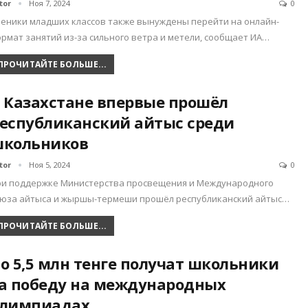
tor
Ноя 7, 2024
0
еники младших классов также вынуждены перейти на онлайн-
рмат занятий из-за сильного ветра и метели, сообщает ИА…
ПРОЧИТАЙТЕ БОЛЬШЕ...
 Казахстане впервые прошёл
еспубликанский айтыс среди
кольников
tor
Ноя 5, 2024
0
ри поддержке Министерства просвещения и Международного
оюза айтыса и жыршы-термеши прошёл республиканский айтыс…
ПРОЧИТАЙТЕ БОЛЬШЕ...
о 5,5 млн тенге получат школьники
а победу на международных
лимпиадах