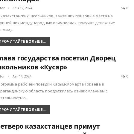
tor
Сен 12, 2024
0
 казахстанских школьников, занявших призовые места на
рупнейших международных олимпиадах, получат денежные
ремии,…
ПРОЧИТАЙТЕ БОЛЬШЕ...
лава государства посетил Дворец
кольников «Кәусар»
tor
Авг 14, 2024
0
ограмма рабочей поездки Касым-Жомарта Токаева в
рагандинскую область продолжилась ознакомлением с
еятельностью…
ПРОЧИТАЙТЕ БОЛЬШЕ...
етверо казахстанцев примут