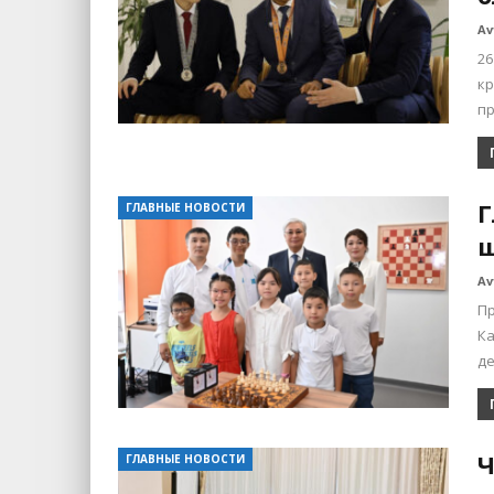
Av
26
к
п
Г
ГЛАВНЫЕ НОВОСТИ
ш
Av
Пр
Ка
д
Ч
ГЛАВНЫЕ НОВОСТИ