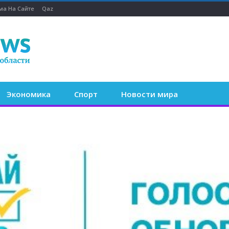
ма На Сайте
Qaz
Экономика
Спорт
Новости мира