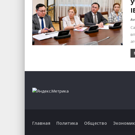
у
I
Av
Са
вп
а
Главная
Политика
Общество
Экономик