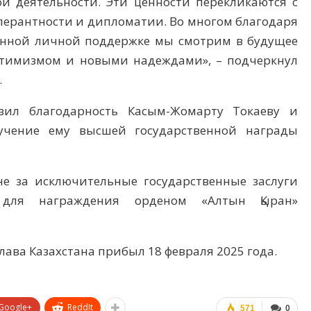
 деятельности. Эти ценности перекликаются с
лерантности и дипломатии. Во многом благодаря
нной личной поддержке мы смотрим в будущее
птимизмом и новыми надеждами», – подчеркнул
.
азил благодарность Касым-Жомарту Токаеву и
ручение ему высшей государственной награды
е за исключительные государственные заслуги
 для награждения орденом «Алтын Қыран»
ава Казахстана прибыл 18 февраля 2025 года.
Google+
ReddIt
571
0