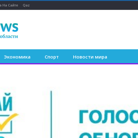
а На Сайте
Qaz
Экономика
Спорт
Новости мира