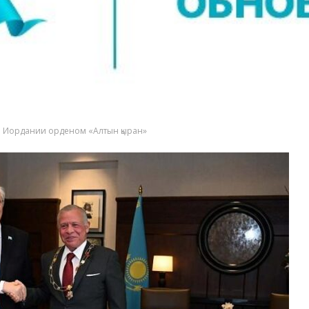
я Иордании орденом «Алтын қыран»