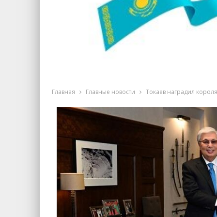
Главная
Главные новости
Токаев наградил корол