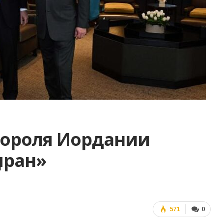
короля Иордании
ыран»
571
0