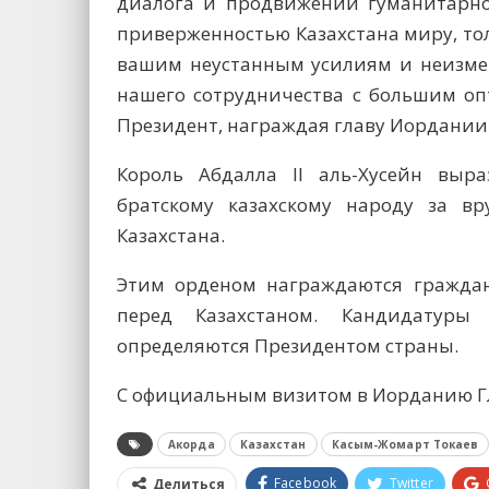
диалога и продвижении гуманитарной
приверженностью Казахстана миру, то
вашим неустанным усилиям и неизме
нашего сотрудничества с большим о
Президент, награждая главу Иордании
Король Абдалла II аль-Хусейн выр
братскому казахскому народу за в
Казахстана.
Этим орденом награждаются граждан
перед Казахстаном. Кандидатуры
определяются Президентом страны.
С официальным визитом в Иорданию Гл
Акорда
Казахстан
Касым-Жомарт Токаев
Facebook
Twitter
Делиться