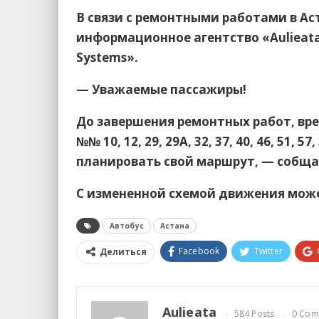
В связи с ремонтными работами в А
информационное агентство «Aulieatan
Systems».
— Уважаемые пассажиры!
До завершения ремонтных работ, в
№№ 10, 12, 29, 29А, 32, 37, 40, 46, 51, 5
планировать свой маршрут, — собщает
С измененной схемой движения може
Автобус
Астана
Facebook
Twitter
Делиться
Aulieata
584 Posts
0 Com