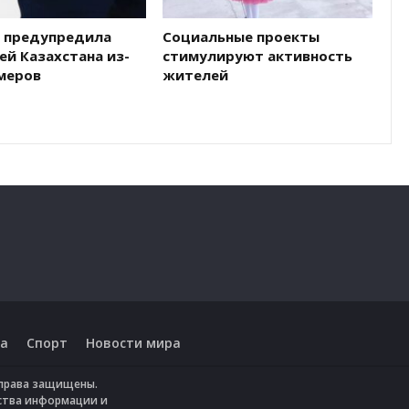
 предупредила
Социальные проекты
й Казахстана из-
стимулируют активность
омеров
жителей
а
Спорт
Новости мира
е права защищены.
ства информации и