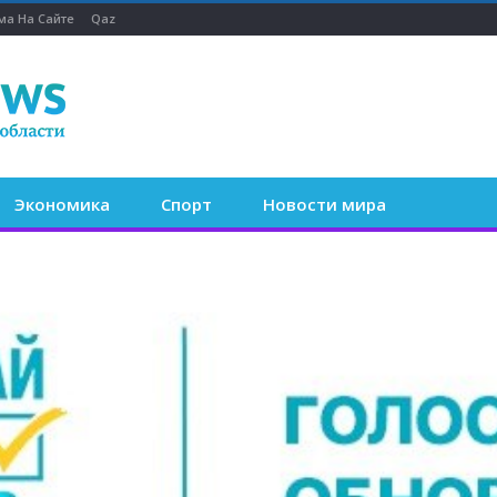
ма На Сайте
Qaz
Экономика
Спорт
Новости мира