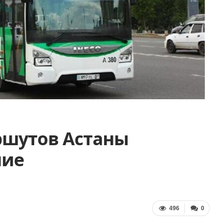
ршутов Астаны
ние
496
0