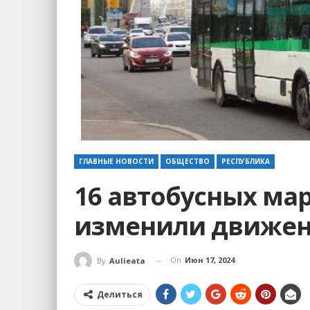
ГЛАВНЫЕ НОВОСТИ
ОБЩЕСТВО
РЕСПУБЛИКА
16 автобусных ма
изменили движе
On
Июн 17, 2024
By
Aulieata
Делиться