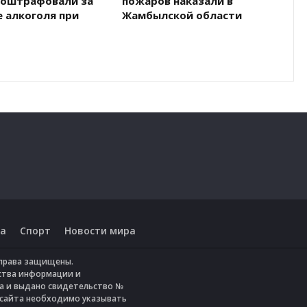
 оштрафовали за
пожаров наказали в
 алкоголя при
Жамбылской области
а
Спорт
Новости мира
е права защищены.
ства информации и
да и выдано свидетельство №
 сайта необходимо указывать