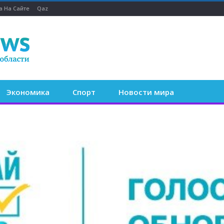
а На Сайте
Qaz
Экономика
Спорт
Новости мира