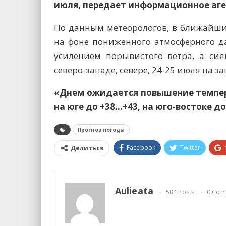
июля, передает информационное аге
По данным метеорологов, в ближайши
на фоне пониженного атмосферного д
усилением порывистого ветра, а си
северо-западе, севере, 24-25 июля на з
«Днем ожидается повышение темпера
на юге до +38…+43, на юго-востоке д
Прогноз погоды
Facebook
Twitter
Делиться
Aulieata
584 Posts
0 Com