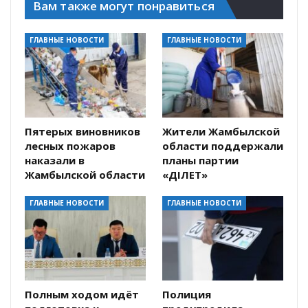
Вам также могут понравиться
ГЛАВНЫЕ НОВОСТИ
ГЛАВНЫЕ НОВОСТИ
Пятерых виновников
Жители Жамбылской
лесных пожаров
области поддержали
наказали в
планы партии
Жамбылской области
«ӘДІЛЕТ»
ГЛАВНЫЕ НОВОСТИ
ГЛАВНЫЕ НОВОСТИ
Полным ходом идёт
Полиция