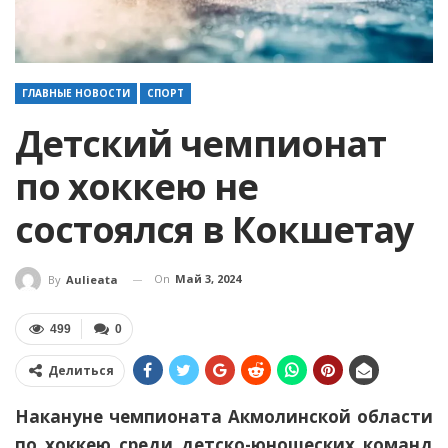
ГЛАВНЫЕ НОВОСТИ
СПОРТ
Детский чемпионат
по хоккею не
состоялся в Кокшетау
On
Май 3, 2024
By
Aulieata
499
0
Делиться
Накануне чемпионата Акмолинской области
по хоккею среди детско-юношеских команд