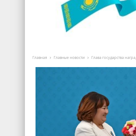
Главная
Главные новости
Глава государства награ