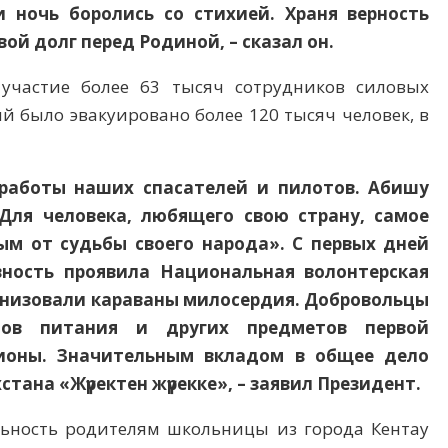
 ночь боролись со стихией. Храня верность
вой долг перед Родиной, – сказал он.
участие более 63 тысяч сотрудников силовых
ий было эвакуировано более 120 тысяч человек, в
 работы наших спасателей и пилотов. Абишу
Для человека, любящего свою страну, самое
ым от судьбы своего народа». С первых дней
вность проявила Национальная волонтерская
ганизовали караваны милосердия. Добровольцы
тов питания и других предметов первой
гионы. Значительным вкладом в общее дело
тана «Жүректен жүрекке», – заявил Президент.
льность родителям школьницы из города Кентау