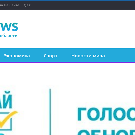
а На Сайте
Qaz
Экономика
Спорт
Новости мира