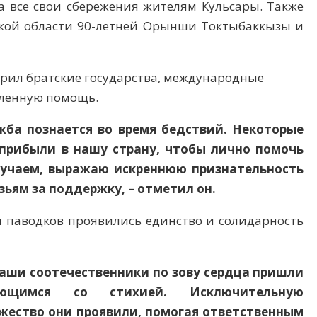
а все свои сбережения жителям Кульсары. Также
кой области 90-летней Орынши Токтыбаккызы и
арил братские государства, международные
вленную помощь.
ужба познается во время бедствий. Некоторые
прибыли в нашу страну, чтобы лично помочь
лучаем, выражаю искреннюю признательность
ьям за поддержку, – отметил он.
мя паводков проявились единство и солидарность
наши соотечественники по зову сердца пришли
ющимся со стихией. Исключительную
жество они проявили, помогая ответственным