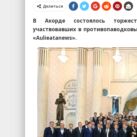
Делиться
В Акорде состоялось торжест
участвовавших в противопаводковы
«Aulieatanews».