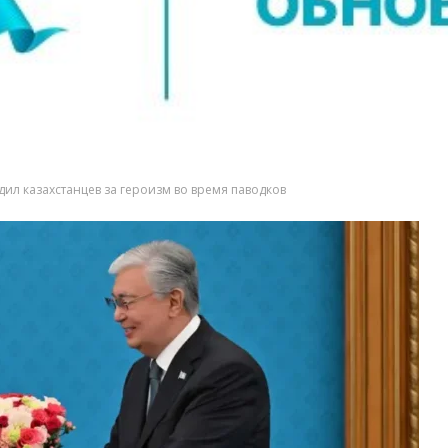
дил казахстанцев за героизм во время паводков