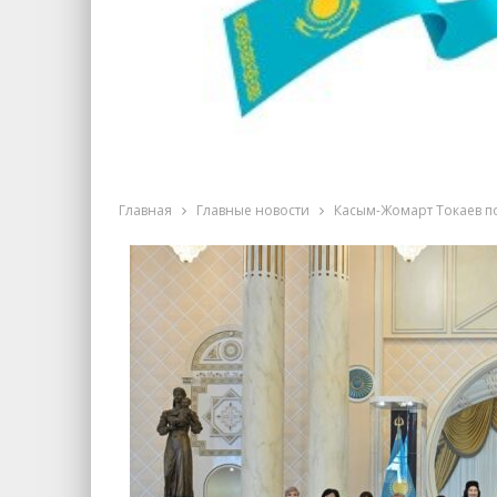
Главная
Главные новости
Касым-Жомарт Токаев п