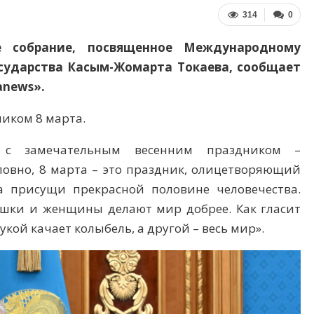
314
0
е собрание, посвященное Международному
осударства Касым-Жомарта Токаева, сообщает
anews».
иком 8 марта.
с замечательным весенним праздником –
овно, 8 марта – это праздник, олицетворяющий
ва присущи прекрасной половине человечества.
шки и женщины делают мир добрее. Как гласит
ой качает колыбель, а другой – весь мир».