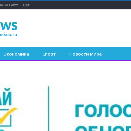
а На Сайте
Qaz
Экономика
Спорт
Новости мира