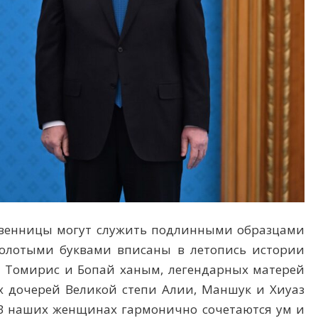
твенницы могут служить подлинными образцами
золотыми буквами вписаны в летопись истории
 Томирис и Бопай ханым, легендарных матерей
их дочерей Великой степи Алии, Маншук и Хиуаз
. В наших женщинах гармонично сочетаются ум и