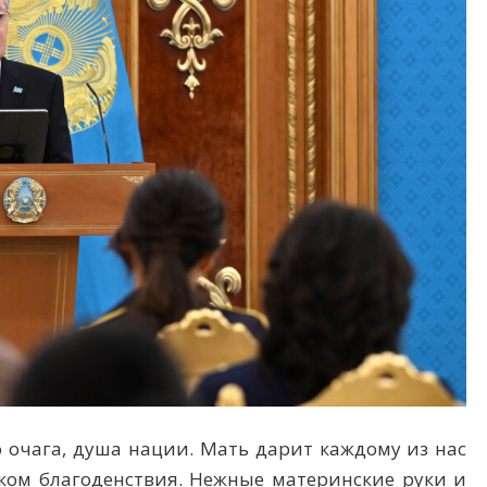
очага, душа нации. Мать дарит каждому из нас
ком благоденствия. Нежные материнские руки и