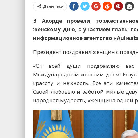
Делиться
В Акорде провели торжественно
женскому дню, с участием главы г
информационное агентство «Aulieat
Президент поздравил женщин с праздн
«От всей души поздравляю вас 
Международным женским днем! Безусл
красоту и нежность. Все эти качест
Своей любовью и заботой милые деву
народная мудрость, «женщина одной рук