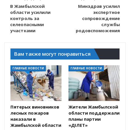
В Жамбылской
Минздрав усилил
области усилили
экспертное
контроль за
сопровождение
селеопасными
службы
участками
родовспоможения
Вам также могут понравиться
ГЛАВНЫЕ НОВОСТИ
ГЛАВНЫЕ НОВОСТИ
Пятерых виновников
Жители Жамбылской
лесных пожаров
области поддержали
наказали в
планы партии
Жамбылской области
«ӘДІЛЕТ»