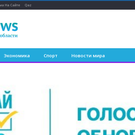
ма На Сайте
Qaz
Экономика
Спорт
Новости мира