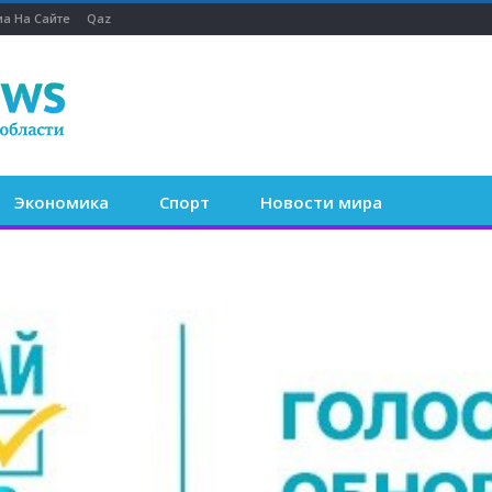
а На Сайте
Qaz
Экономика
Спорт
Новости мира