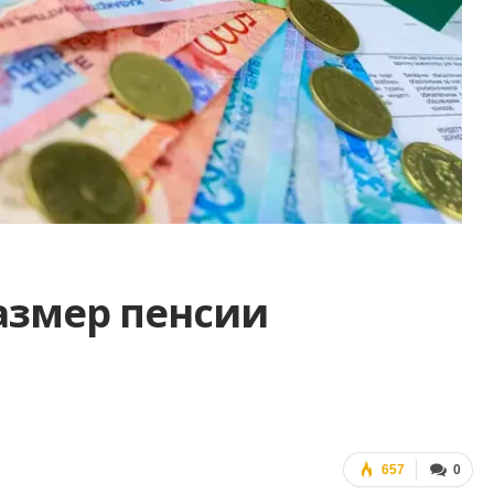
азмер пенсии
657
0