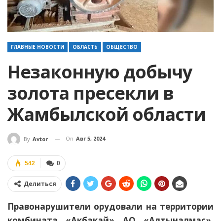
ГЛАВНЫЕ НОВОСТИ
ОБЛАСТЬ
ОБЩЕСТВО
Незаконную добычу
золота пресекли в
Жамбылской области
On
Авг 5, 2024
By
Avtor
542
0
Делиться
Правонарушители орудовали на территории
комбината «Акбакай» АО «Алтыналмас»,