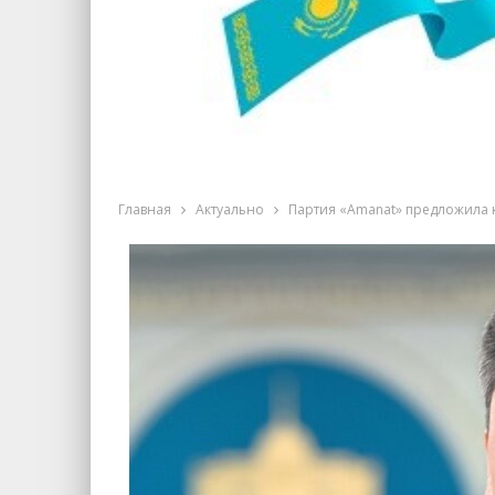
Главная
Актуально
Партия «Amanat» предложила 