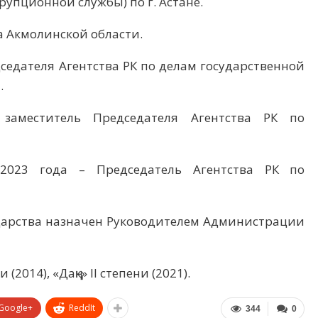
упционной службы) по г. Астане.
а Акмолинской области.
дседателя Агентства РК по делам государственной
.
меститель Председателя Агентства РК по
2023 года – Председатель Агентства РК по
ударства назначен Руководителем Администрации
2014), «Даңқ» ІІ степени (2021).
Google+
ReddIt
344
0