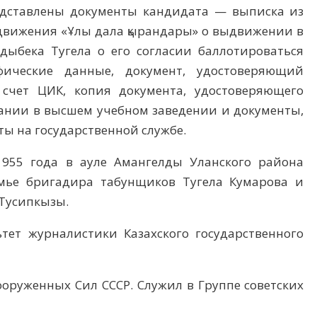
дставлены документы кандидата — выписка из
 движения «Ұлы дала қырандары» о выдвижении в
адыбека Тугела о его согласии баллотироваться
фические данные, документ, удостоверяющий
 счет ЦИК, копия документа, удостоверяющего
вании в высшем учебном заведении и документы,
 на государственной службе.
1955 года в ауле Амангелды Уланского района
емье бригадира табунщиков Тугела Кумарова и
Тусипкызы.
тет журналистики Казахского государственного
ооруженных Сил СССР. Служил в Группе советских