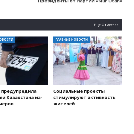
Президенты от партии «Nur Otan»
Еще От Автора
НОВОСТИ
ГЛАВНЫЕ НОВОСТИ
 предупредила
Социальные проекты
й Казахстана из-
стимулируют активность
омеров
жителей