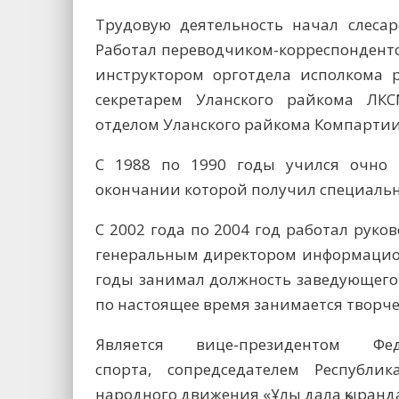
Трудовую деятельность начал слеса
Работал переводчиком-корреспонденто
инструктором орготдела исполкома 
секретарем Уланского райкома ЛК
отделом Уланского райкома Компартии
С 1988 по 1990 годы учился очно
окончании которой получил специальн
С 2002 года по 2004 год работал рук
генеральным директором информационн
годы занимал должность заведующего 
по настоящее время занимается творч
Является вице-президентом Ф
спорта, сопредседателем Республик
народного движения «Ұлы дала қыранд