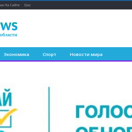
ма На Сайте
Qaz
Экономика
Спорт
Новости мира