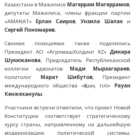
Казахстана в Мажилисе
Магеррам Магеррамов
,
депутаты Мажилиса, члены фракции партии
«AMANAT»
Ерлан Саиров
,
Унзила Шапак
и
Сергей Пономарев.
Своими позициями также поделились
Президент АО «АгромашХолдинг KZ»
Динара
Шукижанова
, Председатель Республиканской
коллегии адвокатов
Мади Мырзагараев
,
политолог
Марат Шибутов
, Президент
международного общества «Қазақ тілі»
Рауан
Кенжеханулы
.
Участники встречи отметили, что проект Новой
Конституции соответствует стратегическому
курсу страны, направленному на дальнейшую
модернизацию политической системы,