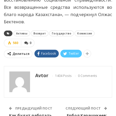
Все возвращенные средства используются во
благо народа Казахстана», — подчеркнул Олжас
Бектенов.
Активы
Возврат
Государство
Комиссия
560
0
Facebook
Twitter
Делиться
Avtor
1404 Posts
0 Comments
ПРЕДЫДУЩИЙ ПОСТ
СЛЕДУЮЩИЙ ПОСТ
Как будут работать
Ербол Карашукеев: