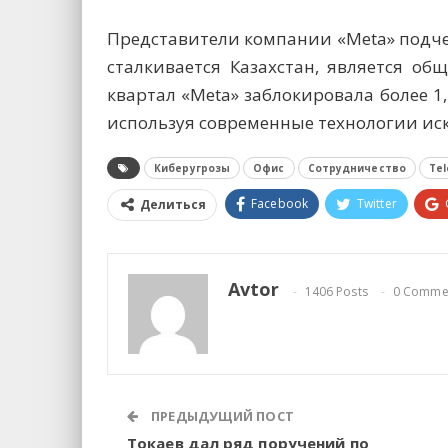
Представители компании «Meta» подче
сталкивается Казахстан, является о
квартал «Meta» заблокировала более 1
используя современные технологии иск
Киберугрозы
Офис
Сотрудничество
Тe
Facebook
Twitter
Делиться
Avtor
1406 Posts
0 Comme
ПРЕДЫДУЩИЙ ПОСТ
Токаев дал ряд поручений по