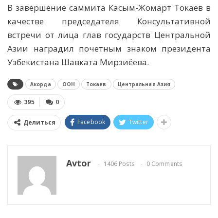
В завершение саммита Касым-Жомарт Токаев в
качестве председателя Консультативной
встречи от лица глав государств Центральной
Азии наградил почетным знаком президента
Узбекистана Шавката Мирзиёева.
Акорда
ООН
Токаев
Центральная Азия
395
0
Facebook
Twitter
Делиться
Avtor
1406 Posts
0 Comments