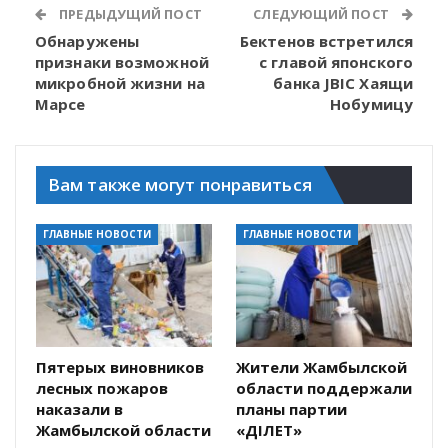
ПРЕДЫДУЩИЙ ПОСТ
СЛЕДУЮЩИЙ ПОСТ
Обнаружены
Бектенов встретился
признаки возможной
с главой японского
микробной жизни на
банка JBIC Хаящи
Марсе
Нобумицу
Вам также могут понравиться
ГЛАВНЫЕ НОВОСТИ
ГЛАВНЫЕ НОВОСТИ
Пятерых виновников
Жители Жамбылской
лесных пожаров
области поддержали
наказали в
планы партии
Жамбылской области
«ӘДІЛЕТ»