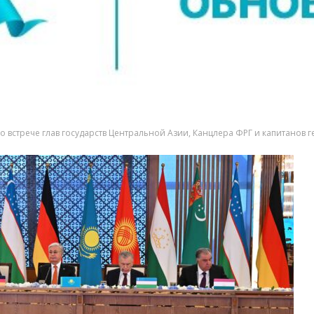
во встрече глав государств Центральной Азии, Канцлера ФРГ и капитанов 