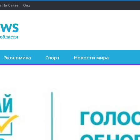
а На Сайте
Qaz
Экономика
Спорт
Новости мира