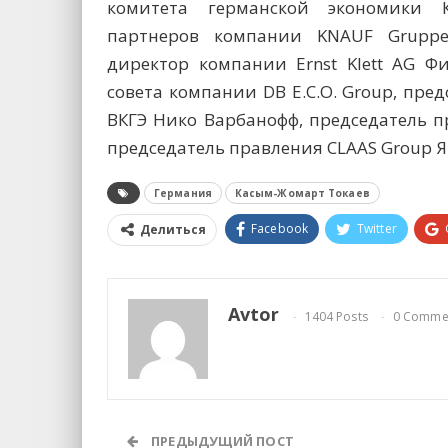
комитета германской экономики 
партнеров компании KNAUF Gruppe
директор компании Ernst Klett AG Ф
совета компании DB E.C.O. Group, пр
ВКГЭ Нико Варбанофф, председатель пр
председатель правления CLAAS Group 
Германия
Касым-Жомарт Токаев
Facebook
Twitter
Делиться
Avtor
1404 Posts
0 Comme
ПРЕДЫДУЩИЙ ПОСТ