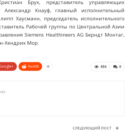
Кристиан Брух, представитель управляющих
 Александр Кнауф, главный исполнительный
илипп Хаусманн, председатель исполнительного
едставитель Рабочей группы по Центральной Азии
авления Siemens Healthineers AG Берндт Монтаг,
Ян-Хендрик Мор.
Google+
ReddIt
494
0
nts
СЛЕДУЮЩИЙ ПОСТ