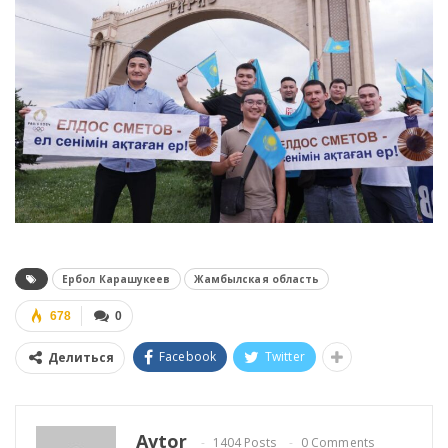
Ербол Карашукеев
Жамбылская область
678
0
Facebook
Twitter
Делиться
Avtor
1404 Posts
0 Comments