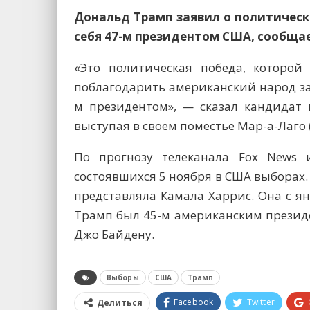
Дональд Трамп заявил о политическ
себя 47-м президентом США, сообщае
«Это политическая победа, которой
поблагодарить американский народ з
м президентом», — сказал кандидат 
выступая в своем поместье Мар-а-Лаго 
По прогнозу телеканала Fox News 
состоявшихся 5 ноября в США выбора
представляла Камала Харрис. Она с я
Трамп был 45-м американским презид
Джо Байдену.
Выборы
США
Трамп
Facebook
Twitter
Делиться