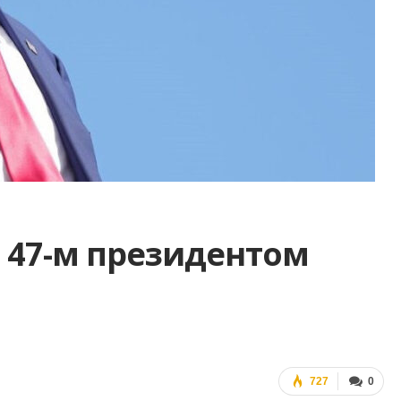
я 47-м президентом
727
0