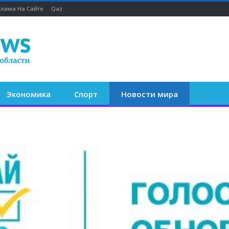
клама На Сайте
Qaz
Экономика
Спорт
Новости мира