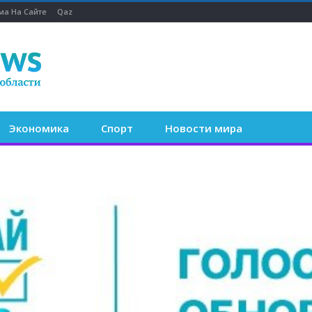
ма На Сайте
Qaz
Экономика
Спорт
Новости мира