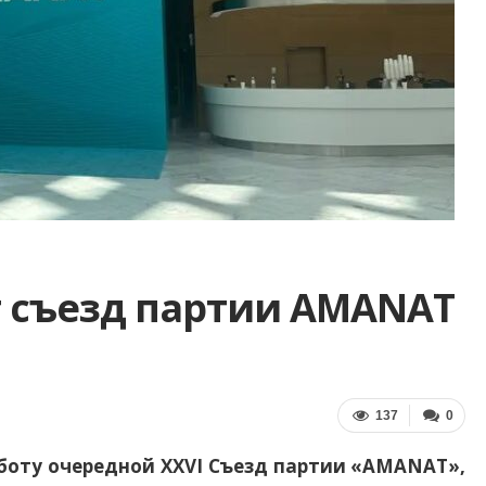
т съезд партии AMANAT
137
0
аботу очередной XXVI Съезд партии «AMANAT»,