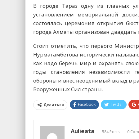
В городе Тараз одну из главных ул
установлением мемориальной доск
состоялась церемония открытия бюст
города Алматы организован двадцать 
Стоит отметить, что первого Минист
Нурмагамбетова исторически называют
как надо беречь мир и охранять свою
годы становления независимости г
обороны и внес неоценимый вклад в р
Вооруженных Сил страны.
Facebook
Twitter
Делиться
Aulieata
584 Posts
0 Com