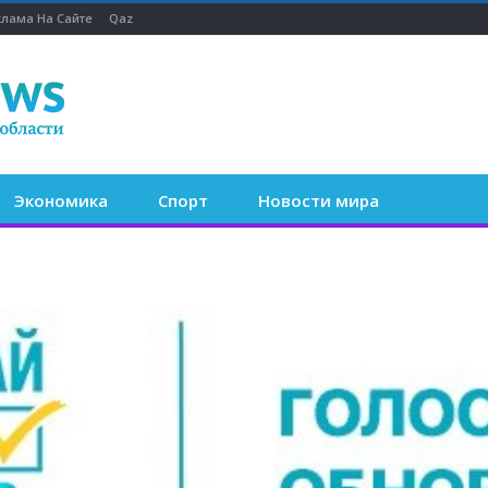
клама На Сайте
Qaz
Экономика
Спорт
Новости мира