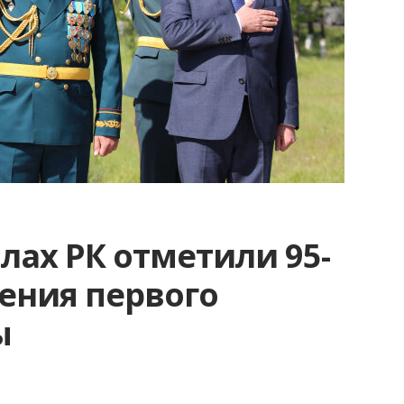
лах РК отметили 95-
дения первого
ы