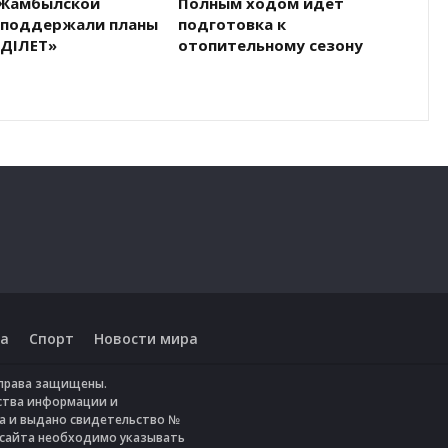
Жамбылской
Полным ходом идёт
 поддержали планы
подготовка к
ӘДІЛЕТ»
отопительному сезону
а
Спорт
Новости мира
е права защищены.
ства информации и
да и выдано свидетельство №
 сайта необходимо указывать