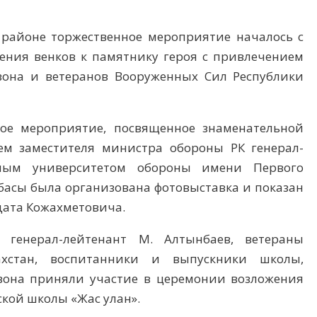
 районе торжественное мероприятие началось с
ния венков к памятнику героя с привлечением
зона и ветеранов Вооруженных Сил Республики
ое мероприятие, посвященное знаменательной
ем заместителя министра обороны РК генерал-
ным университетом обороны имени Первого
лбасы была организована фотовыставка и показан
дата Кожахметовича.
 генерал-лейтенант М. Алтынбаев, ветераны
ахстан, воспитанники и выпускники школы,
зона приняли участие в церемонии возложения
ской школы «Жас улан».