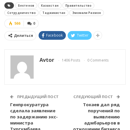
Бектенов
Казахстан
Правительство
Сотрудничество
Таджикистан
Эмомали Рахмон
566
0
Facebook
Twitter
Делиться
Avtor
1406 Posts
0 Comments
ПРЕДЫДУЩИЙ ПОСТ
СЛЕДУЮЩИЙ ПОСТ
Генпрокуратура
Токаев дал ряд
сделала заявление
поручений по
по задержанию экс-
выявлению
министра
адмбарьеров в
Тургумбаева
отношении бизнеса