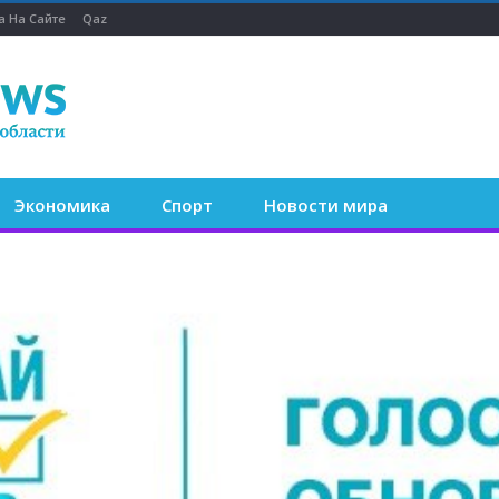
а На Сайте
Qaz
Экономика
Спорт
Новости мира