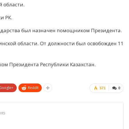
 области.
и РК.
сударства был назначен помощником Президента.
инской области. От должности был освобожден 11
иком Президента Республики Казахстан.
Google+
ReddIt
571
0
nts