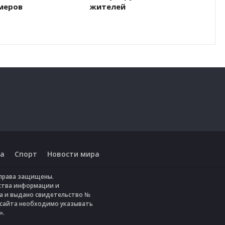
омеров
жителей
а
Спорт
Новости мира
е права защищены.
ства информации и
да и выдано свидетельство №
 сайта необходимо указывать
».