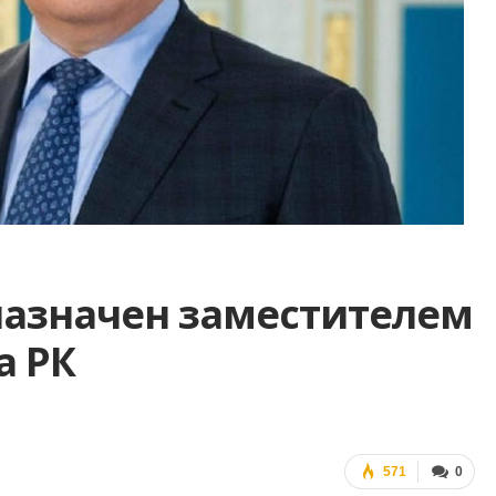
назначен заместителем
а РК
571
0