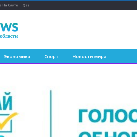
а На Сайте
Qaz
Экономика
Спорт
Новости мира