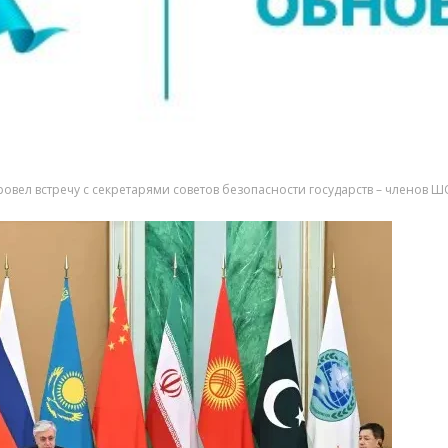
овел встречу с секретарями cоветов безопасности государств – членов 