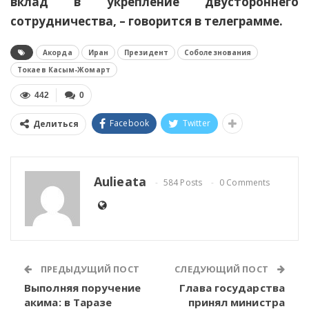
вклад в укрепление двустороннего
сотрудничества, – говорится в телеграмме.
Акорда
Иран
Президент
Соболезнования
Токаев Касым-Жомарт
442
0
Facebook
Twitter
Делиться
Aulieata
584 Posts
0 Comments
ПРЕДЫДУЩИЙ ПОСТ
СЛЕДУЮЩИЙ ПОСТ
Выполняя поручение
Глава государства
акима: в Таразе
принял министра