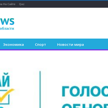
а На Сайте
Qaz
Экономика
Спорт
Новости мира