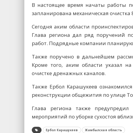
В настоящее время начаты работы по
запланирована механическая очистка 8
Сегодня аким области проинспектирова
Глава региона дал ряд поручений п
работ. Подрядные компании планируют
Также поручено в дальнейшем рассмо
Кроме того, аким области указал н
очистке дренажных каналов.
Также Ербол Карашукеев ознакомился
реконструкции общежития по улице Тол
Глава региона также предупредил 
мероприятий по уборке сухостоя вбли
Ербол Карашукеев
Жамбылская область