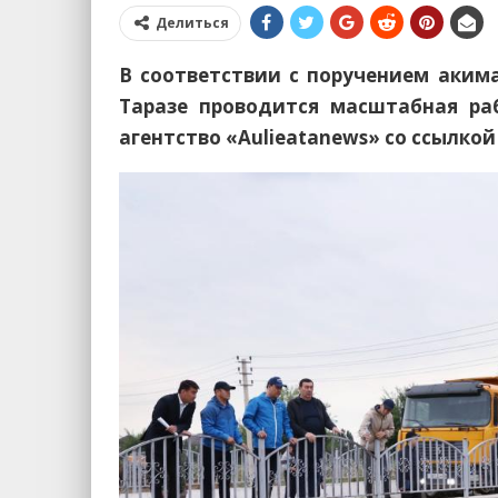
Делиться
В соответствии с поручением аким
Таразе проводится масштабная ра
агентство «Aulieatanews» со ссылко