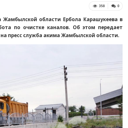
358
0
а Жамбылской области Ербола Карашукеева в
бота по очистке каналов. Об этом передает
й на пресс служба акима Жамбылской области.