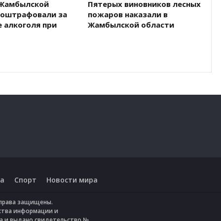
Жамбылской
Пятерых виновников лесных
 оштрафовали за
пожаров наказали в
 алкоголя при
Жамбылской области
а
Спорт
Новости мира
е права защищены.
ства информации и
да и выдано свидетельство №