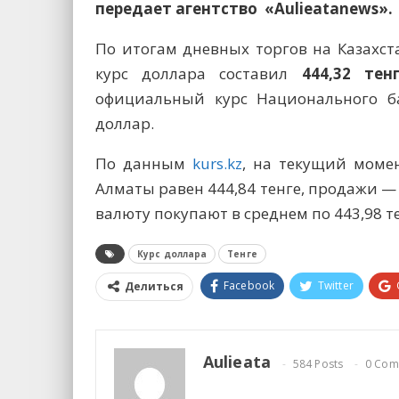
передает агентство «Aulieatanews».
По итогам дневных торгов на Казахс
курс доллара составил
444,32 тен
официальный курс Национального б
доллар.
По данным
kurs.kz
, на текущий моме
Алматы равен 444,84 тенге, продажи —
валюту покупают в среднем по 443,98 те
Курс доллара
Тенге
Facebook
Twitter
Делиться
Aulieata
584 Posts
0 Com