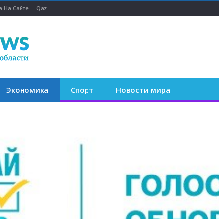
а На Сайте
Qaz
Экономика
Спорт
Новости мира