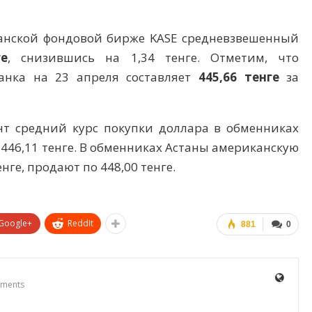
танской фондовой бирже KASE средневзвешенный
ге
, снизившись на 1,34 тенге. Отметим, что
анка на 23 апреля составляет
445,66 тенге
за
нт средний курс покупки доллара в обменниках
 446,11 тенге. В обменниках Астаны американскую
нге, продают по 448,00 тенге.
Google+
ReddIt
881
0
ments